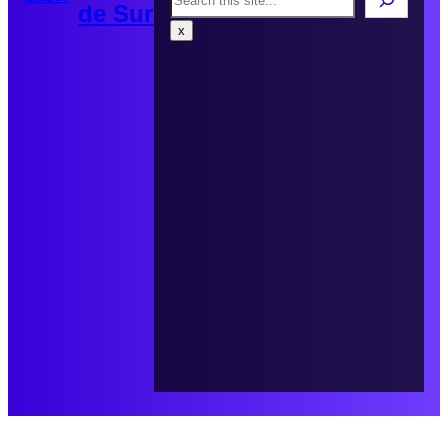
de Sur
x