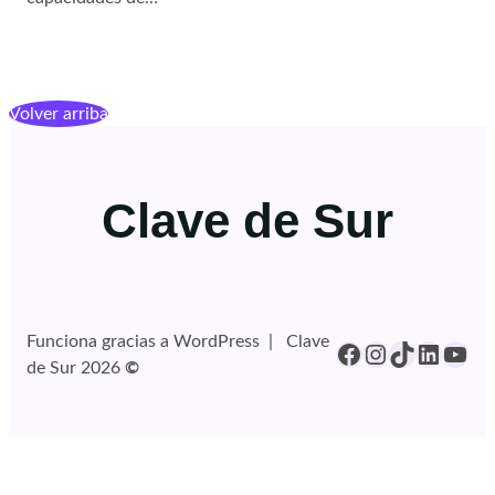
Volver arriba
Clave de Sur
Funciona gracias a WordPress | Clave
Facebook
Instagram
TikTok
Linked
You
de Sur 2026
©