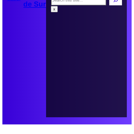
de Sur
x