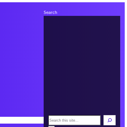
Search
Search
s
Áreas
Infórmate