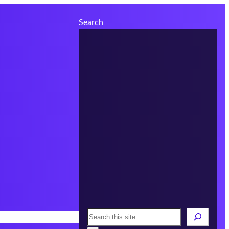
Search
Search
s
Áreas
Infórmate