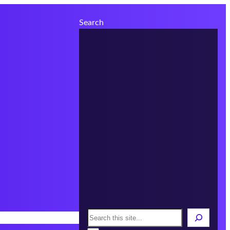
Search
Search
s
Áreas
Infórmate