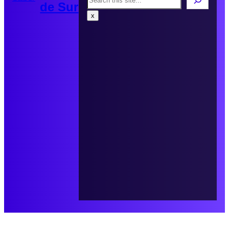
de Sur
x