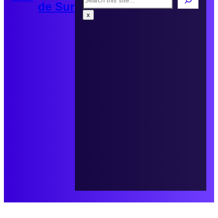
de Sur
x