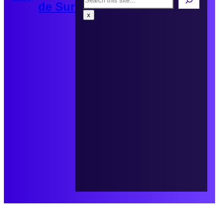
de Sur
x